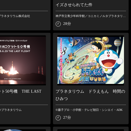
イズさせられてた件
プラネタリウム株式会社
神戸市立青少年科学館／コニカミノルタプラネタリウム株式会社
28分
ト50号機 THE LAST
プラネタリウム ドラえもん 時間の
ひみつ
タプラネタリウム
©藤⼦プロ・⼩学館・テレビ朝⽇・シンエイ・ADK
27分