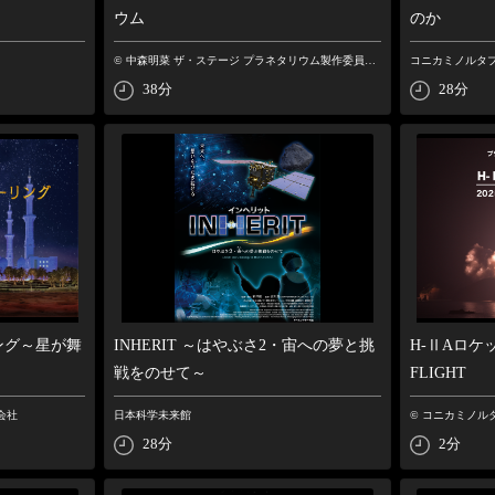
ウム
のか
© 中森明菜 ザ・ステージ プラネタリウム製作委員会 映像提供：ＮＨＫ／ＨＺ ＶＩＬＬＡＧＥ【短縮】
コニカミノルタ
38分
28分
ング～星が舞
INHERIT ～はやぶさ2・宙への夢と挑
H-ⅡAロケッ
戦をのせて～
FLIGHT
会社
日本科学未来館
© コニカミノル
28分
2分