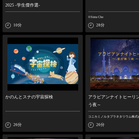
2025 -学生傑作選-
©Sinta Cho
10分
28分
かのんとスナの宇宙探検
アラビアンナイトヒーリ
う夜～
コニカミノルタプラネタリウム株式
26分
26分